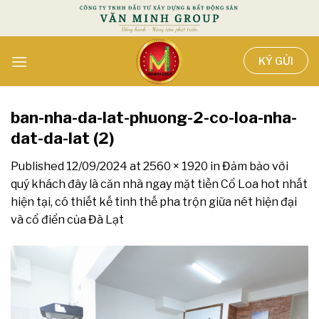
Skip
KÝ GỬI
to
content
ban-nha-da-lat-phuong-2-co-loa-nha-
dat-da-lat (2)
Published
12/09/2024
at
2560 × 1920
in
Đảm bảo với
quý khách đây là căn nhà ngay mặt tiền Cổ Loa hot nhất
hiện tại, có thiết kế tinh thế pha trộn giữa nét hiện đại
và cổ điển của Đà Lạt