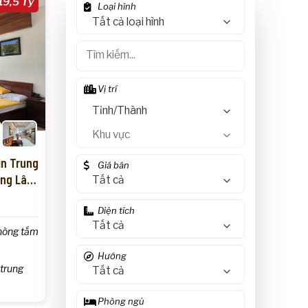
19,5 Tỷ
in Trung
ờng Lâm
D
hòng tắm
 trung