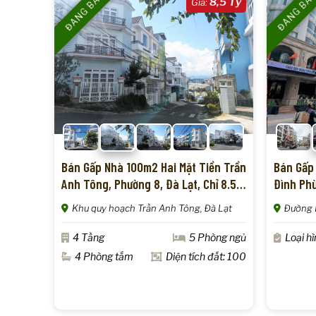
ĐANG BÁN
ĐANG BÁ
8,5 Tỷ
Giá:
Bán Gấp Nhà 100m2 Hai Mặt Tiền Trần
Bán Gấp
Anh Tông, Phường 8, Đà Lạt, Chỉ 8.5
Đình Phù
Tỷ Rẻ Nhất Thị Trường
Thuận T
Khu quy hoạch Trần Anh Tông, Đà Lạt
Đường 
4 Tầng
5 Phòng ngủ
Loại h
4 Phòng tắm
Diện tích đất: 100