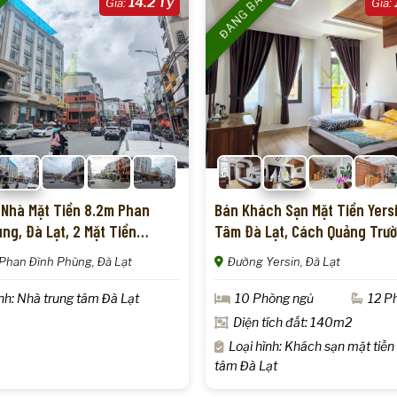
N
ĐANG BÁN
14.2 Tỷ
Giá:
Giá:
 Nhà Mặt Tiền 8.2m Phan
Bán Khách Sạn Mặt Tiền Yers
ng, Đà Lạt, 2 Mặt Tiền
Tâm Đà Lạt, Cách Quảng Trư
iện Kinh Doanh
Viên 500m, Vị Trí Vàng Cho K
Phan Đình Phùng, Đà Lạt
Đường Yersin, Đà Lạt
ình: Nhà trung tâm Đà Lạt
10 Phòng ngủ
12 P
Diện tích đất: 140m2
Loại hình: Khách sạn mặt tiền
tâm Đà Lạt