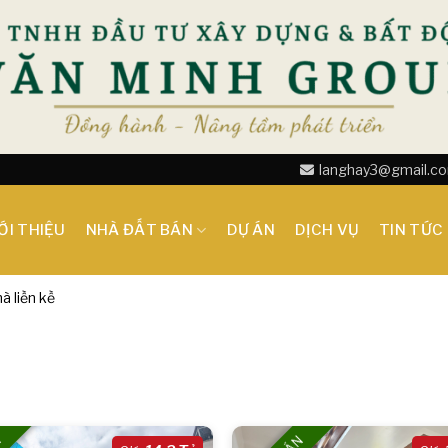
langhay3@gmail.c
ỚI THIỆU
NHÀ ĐẤT BÁN
DỰ ÁN
DỊCH VỤ
TIN TỨC
à liền kề