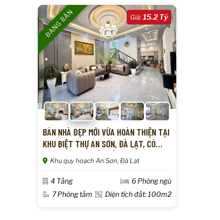
ĐANG BÁN
15.2 Tỷ
Giá:
BÁN NHÀ ĐẸP MỚI VỪA HOÀN THIỆN TẠI
KHU BIỆT THỰ AN SƠN, ĐÀ LẠT, CÓ
THANG MÁY, THIẾT KẾ HIỆN ĐẠI
Khu quy hoạch An Sơn, Đà Lạt
4 Tầng
6 Phòng ngủ
7 Phòng tắm
Diện tích đất: 100m2