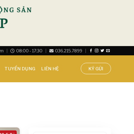
om
08:00 - 17:30
036.215.7899
TUYỂN DỤNG
LIÊN HỆ
KÝ GỬI