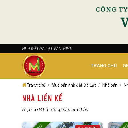
Skip
NHÀ ĐẤT ĐÀ LẠT VĂN MINH
to
content
TRANG CHỦ
GI
Trang chủ
/
Mua bán nhà đất Đà Lạt
/
Nhà bán
/
Nh
NHÀ LIỀN KỀ
Hiện có 8 bất động sản tìm thấy